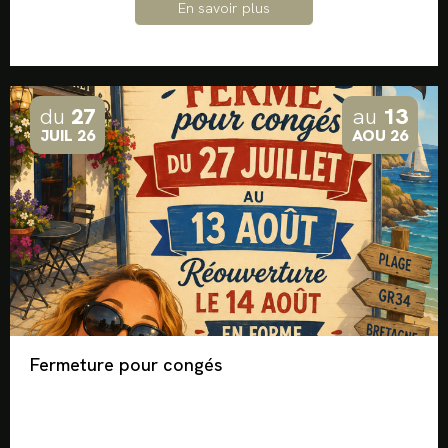
En savoir plus
du
27
au
13
JUIL 26
AOU 26
Fermeture pour congés